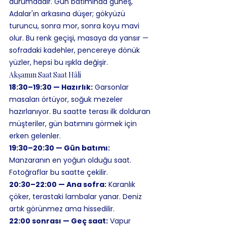
durumdadır. Gün batımında güneş, 
Adalar'ın arkasına düşer; gökyüzü 
turuncu, sonra mor, sonra koyu mavi 
olur. Bu renk geçişi, masaya da yansır — 
sofradaki kadehler, pencereye dönük 
yüzler, hepsi bu ışıkla değişir.
Akşamın Saat Saat Hâli
18:30–19:30 — Hazırlık:
 Garsonlar 
masaları örtüyor, soğuk mezeler 
hazırlanıyor. Bu saatte terası ilk dolduran 
müşteriler, gün batımını görmek için 
erken gelenler.
19:30–20:30 — Gün batımı:
Manzaranın en yoğun olduğu saat. 
Fotoğraflar bu saatte çekilir.
20:30–22:00 — Ana sofra:
 Karanlık 
çöker, terastaki lambalar yanar. Deniz 
artık görünmez ama hissedilir.
22:00 sonrası — Geç saat:
 Vapur 