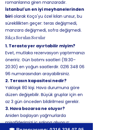
romanlarına giren manzaradır. 
İstanbul'un en iyi meyhanelerinden 
biri
 olarak Koço'yu özel kılan unsur, bu 
süreklilikten geçer: teras değişmedi, 
manzara değişmedi, sofra değişmedi.
Sıkça Sorulan Sorular
1. Terasta yer ayırtabilir miyim?
Evet, mutlaka rezervasyon yaptırmanızı 
öneririz. Gün batımı saatleri (19:30–
20:30) en yoğun saatlerdir. 0216 348 06 
96 numarasından arayabilirsiniz.
2. Terasın kapasitesi nedir?
Yaklaşık 80 kişi. Hava durumuna göre 
düzen değişebilir. Büyük gruplar için en 
az 3 gün önceden bildirilmesi gerekir.
3. Hava bozarsa ne oluyor?
Aniden başlayan yağmurlarda 
misafirlerimizi iç salona alıyoruz; 
mevsim boyunca böyle bir durum yıllık 