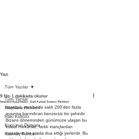
Yazı
Tüm Yazılar
9 Nis
1 dakikada okunur
Tüm Yazılar
İstanbul Ayazmaları: Gizli Kutsal Suların Rehberi
İstanbul, yeraltında saklı 200'den fazla 
Meyhane Rehberi
ayazma barındıran benzersiz bir şehirdir. 
Rakı Kültürü
Bizans döneminden günümüze ulaşan bu 
Koço'nun Dünyası
kutsal mekânlar, farklı inançlardan 
insanların bir arada dua ettiği yerlerdir. Bu 
Kadıköy Rehberi