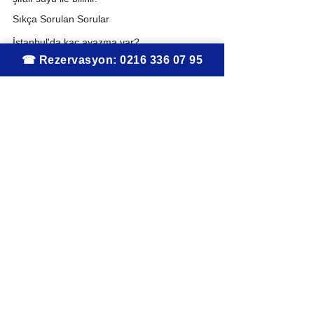
Sıkça Sorulan Sorular
İstanbul'da kaç ayazma var?
200'den fazla; bir kısmı hâlâ aktiftir.
Aya Ekaterini Ayazması nerededir?
Kadıköy Moda'daki Koço Restaurant'ın alt 
katında.
Ayazmalara herkes girebilir mi?
Evet, tüm inançlardan insanlara açıktır.
Ayazmada ne dilenir?
Sağlık, para, iş ve eğitim dilekleri tutulur. 
Aya Ekaterini'de aşk dileği tutulmaz.
Koço'nun Dünyası
Hepsini Gör
İlgili Yazılar