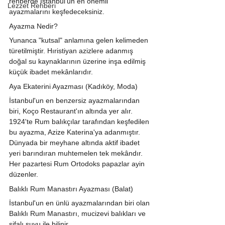
rehberde İstanbul'un en önemli 
Lezzet Rehberi
ayazmalarını keşfedeceksiniz.
Ayazma Nedir?
Yunanca "kutsal" anlamına gelen kelimeden 
türetilmiştir. Hıristiyan azizlere adanmış 
doğal su kaynaklarının üzerine inşa edilmiş 
küçük ibadet mekânlarıdır.
Aya Ekaterini Ayazması (Kadıköy, Moda)
İstanbul'un en benzersiz ayazmalarından 
biri, Koço Restaurant'ın altında yer alır. 
1924'te Rum balıkçılar tarafından keşfedilen 
bu ayazma, Azize Katerina'ya adanmıştır. 
Dünyada bir meyhane altında aktif ibadet 
yeri barındıran muhtemelen tek mekândır. 
Her pazartesi Rum Ortodoks papazlar ayin 
düzenler.
Balıklı Rum Manastırı Ayazması (Balat)
İstanbul'un en ünlü ayazmalarından biri olan 
Balıklı Rum Manastırı, mucizevi balıkları ve 
şifalı suyu ile bilinir.