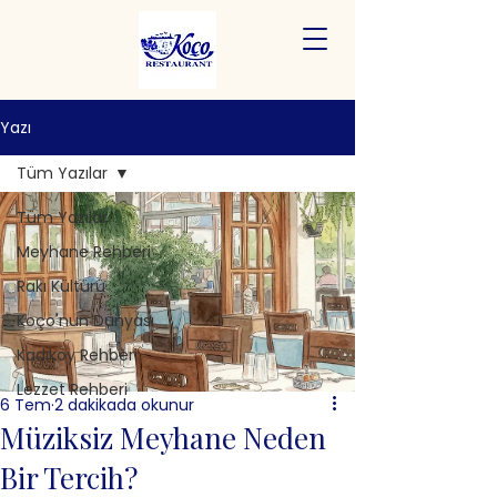
Yazı
Tüm Yazılar
Tüm Yazılar
Meyhane Rehberi
Rakı Kültürü
Koço'nun Dünyası
Kadıköy Rehberi
Lezzet Rehberi
6 Tem
2 dakikada okunur
Müziksiz Meyhane Neden
Bir Tercih?