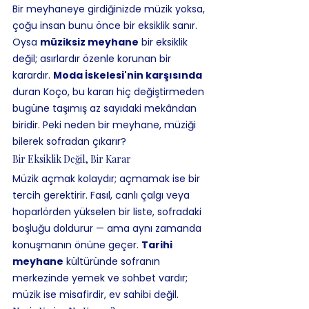
Bir meyhaneye girdiğinizde müzik yoksa, 
çoğu insan bunu önce bir eksiklik sanır. 
Oysa 
müziksiz meyhane
 bir eksiklik 
değil; asırlardır özenle korunan bir 
karardır. 
Moda İskelesi'nin karşısında
duran Koço, bu kararı hiç değiştirmeden 
bugüne taşımış az sayıdaki mekândan 
biridir. Peki neden bir meyhane, müziği 
bilerek sofradan çıkarır?
Bir Eksiklik Değil, Bir Karar
Müzik açmak kolaydır; açmamak ise bir 
tercih gerektirir. Fasıl, canlı çalgı veya 
hoparlörden yükselen bir liste, sofradaki 
boşluğu doldurur — ama aynı zamanda 
konuşmanın önüne geçer. 
Tarihi 
meyhane
 kültüründe sofranın 
merkezinde yemek ve sohbet vardır; 
müzik ise misafirdir, ev sahibi değil.