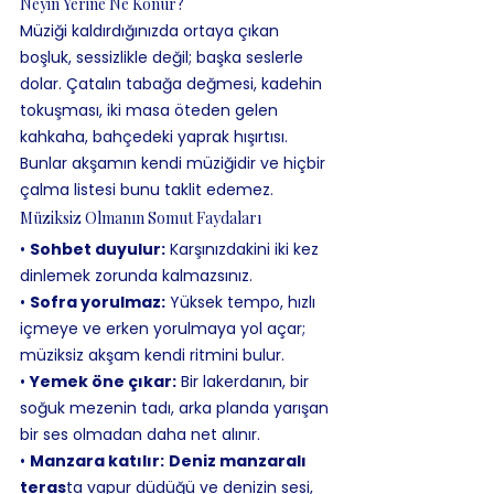
Neyin Yerine Ne Konur?
Müziği kaldırdığınızda ortaya çıkan 
boşluk, sessizlikle değil; başka seslerle 
dolar. Çatalın tabağa değmesi, kadehin 
tokuşması, iki masa öteden gelen 
kahkaha, bahçedeki yaprak hışırtısı. 
Bunlar akşamın kendi müziğidir ve hiçbir 
çalma listesi bunu taklit edemez.
Müziksiz Olmanın Somut Faydaları
• 
Sohbet duyulur:
 Karşınızdakini iki kez 
dinlemek zorunda kalmazsınız.
• 
Sofra yorulmaz:
 Yüksek tempo, hızlı 
içmeye ve erken yorulmaya yol açar; 
müziksiz akşam kendi ritmini bulur.
• 
Yemek öne çıkar:
 Bir lakerdanın, bir 
soğuk mezenin tadı, arka planda yarışan 
bir ses olmadan daha net alınır.
• 
Manzara katılır:
Deniz manzaralı 
teras
ta vapur düdüğü ve denizin sesi, 