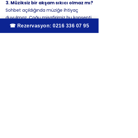
3. Müziksiz bir akşam sıkıcı olmaz mı?
Sohbet açıldığında müziğe ihtiyaç 
duyulmaz. Çoğu misafirimiz bu konsepti 
bir kez yaşadıktan sonra tercih eder 
hâle geliyor.
Kapanış paragrafı:
Müziksiz meyhane, bir şeyin eksikliği 
değil; bir şeye — sohbete, sofraya, 
manzaraya — verilen önceliktir. 
Moda 
İskelesi'nin karşısında
 asırlardır aynı 
yerinde duran Koço, bu tercihi bir 
gelenek olarak yaşatır.
Adres:
 Moda Caddesi No:171, Kadıköy/
İstanbul
Rezervasyon:
 0216 348 06 96
Meyhane Rehberi