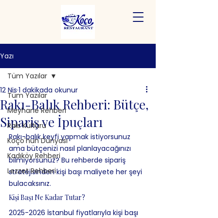
Yazı
Tüm Yazılar
12 Nis
1 dakikada okunur
Tüm Yazılar
Rakı-Balık Rehberi: Bütçe,
Meyhane Rehberi
Sipariş ve İpuçları
Rakı Kültürü
Rakı-balık keyfi yapmak istiyorsunuz 
Koço'nun Dünyası
ama bütçenizi nasıl planlayacağınızı 
Kadıköy Rehberi
bilmiyorsunuz? Bu rehberde sipariş 
Lezzet Rehberi
stratejisinden kişi başı maliyete her şeyi 
bulacaksınız.
Kişi Başı Ne Kadar Tutar?
2025-2026 İstanbul fiyatlarıyla kişi başı 