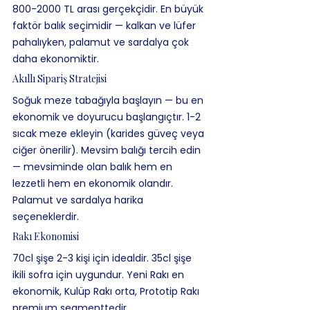
800-2000 TL arası gerçekçidir. En büyük 
faktör balık seçimidir — kalkan ve lüfer 
pahalıyken, palamut ve sardalya çok 
daha ekonomiktir.
Akıllı Sipariş Stratejisi
Soğuk meze tabağıyla başlayın — bu en 
ekonomik ve doyurucu başlangıçtır. 1-2 
sıcak meze ekleyin (karides güveç veya 
ciğer önerilir). Mevsim balığı tercih edin 
— mevsiminde olan balık hem en 
lezzetli hem en ekonomik olandır. 
Palamut ve sardalya harika 
seçeneklerdir.
Rakı Ekonomisi
70cl şişe 2-3 kişi için idealdir. 35cl şişe 
ikili sofra için uygundur. Yeni Rakı en 
ekonomik, Kulüp Rakı orta, Prototip Rakı 
premium segmenttedir.