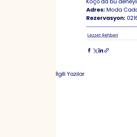
Koço'da bu deneyim
Adres:
 Moda Cadde
Rezervasyon:
 021
Lezzet Rehberi
İlgili Yazılar