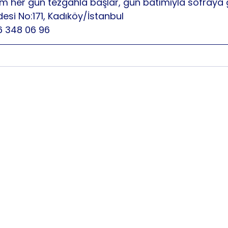
 her gün tezgahla başlar, gün batımıyla sofraya g
si No:171, Kadıköy/İstanbul
6 348 06 96