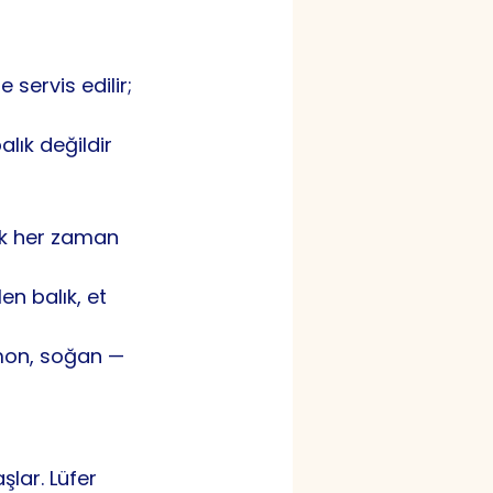
 servis edilir; 
alık değildir 
ık her zaman 
en balık, et 
imon, soğan — 
lar. Lüfer 