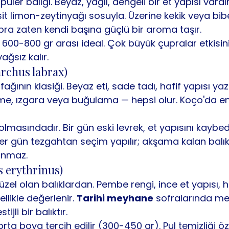
üler balığı. Beyaz, yağlı, dengeli bir et yapısı vardı
it limon-zeytinyağı sosuyla. Üzerine kekik veya bib
pra zaten kendi başına güçlü bir aroma taşır.
 600-800 gr arası ideal. Çok büyük çupralar etkisin
ağsız kalır.
rchus labrax)
ının klasiği. Beyaz eti, sade tadı, hafif yapısı ya
me, ızgara veya buğulama — hepsi olur. Koço'da en
 olmasındadır. Bir gün eski levrek, et yapısını kaybed
r gün tezgahtan seçim yapılır; akşama kalan balıkl
anmaz.
 erythrinus)
zel olan balıklardan. Pembe rengi, ince et yapısı, haf
llikle değerlenir. 
Tarihi meyhane
 sofralarında me
ijli bir balıktır.
ta boya tercih edilir (300-450 gr). Pul temizliği özel