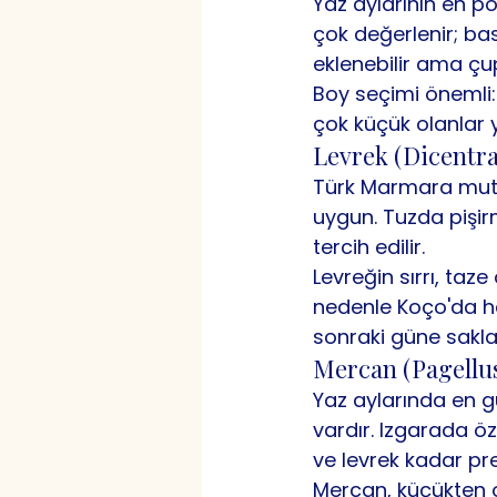
Yaz aylarının en pop
çok değerlenir; bas
eklenebilir ama çu
Boy seçimi önemli:
çok küçük olanlar y
Levrek (Dicentra
Türk Marmara mutfağ
uygun. Tuzda pişir
tercih edilir.
Levreğin sırrı, taze
nedenle Koço'da he
sonraki güne sakl
Mercan (Pagellus
Yaz aylarında en gü
vardır. Izgarada öze
ve levrek kadar prest
Mercan, küçükten or