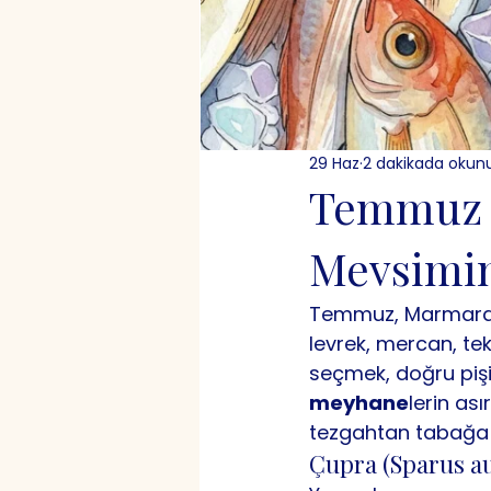
29 Haz
2 dakikada okun
Temmuz B
Mevsimin
Temmuz, Marmara'da
levrek, mercan, tek
seçmek, doğru pişi
meyhane
lerin asır
tezgahtan tabağa 
Çupra (Sparus a