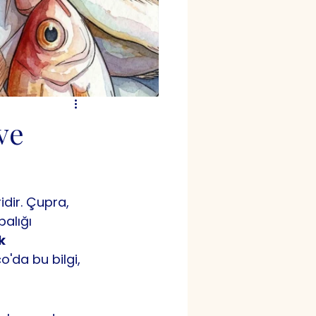
ve
dir. Çupra, 
alığı 
k 
o'da bu bilgi, 