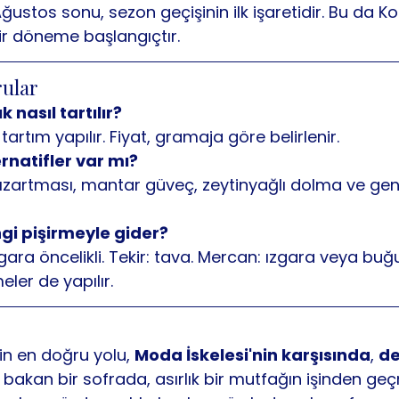
ğustos sonu, sezon geçişinin ilk işaretidir. Bu da K
r döneme başlangıçtır.
rular
 nasıl tartılır?
artım yapılır. Fiyat, gramaja göre belirlenir.
rnatifler var mı?
ızartması, mantar güveç, zeytinyağlı dolma ve gen
ngi pişirmeyle gider?
gara öncelikli. Tekir: tava. Mercan: ızgara veya buğ
meler de yapılır.
in en doğru yolu, 
Moda İskelesi'nin karşısında
, 
de
 bakan bir sofrada, asırlık bir mutfağın işinden geç