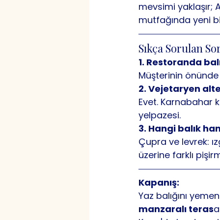
mevsimi yaklaşır; A
mutfağında yeni bi
Sıkça Sorulan So
1. Restoranda balık
Müşterinin önünde t
2. Vejetaryen alte
Evet. Karnabahar k
yelpazesi.
3. Hangi balık ha
Çupra ve levrek: ız
üzerine farklı pişir
Kapanış:
Yaz balığını yemen
manzaralı teras
a