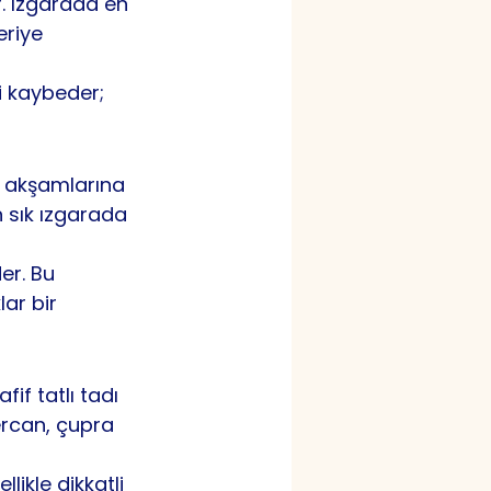
r. Izgarada en 
eriye 
i kaybeder; 
z akşamlarına 
 sık ızgarada 
er. Bu 
ar bir 
if tatlı tadı 
rcan, çupra 
likle dikkatli 