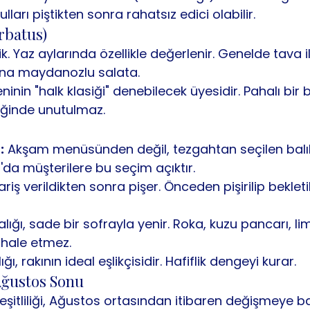
ulları piştikten sonra rahatsız edici olabilir.
rbatus)
sik. Yaz aylarında özellikle değerlenir. Genelde tava ile
ına maydanozlu salata.
ninin "halk klasiği" denebilecek üyesidir. Pahalı bir b
iğinde unutulmaz.
:
 Akşam menüsünden değil, tezgahtan seçilen bal
'da müşterilere bu seçim açıktır.
ariş verildikten sonra pişer. Önceden pişirilip bekletil
alığı, sade bir sofrayla yenir. Roka, kuzu pancarı, l
ahale etmez.
ığı, rakının ideal eşlikçisidir. Hafiflik dengeyi kurar.
Ağustos Sonu
itliliği, Ağustos ortasından itibaren değişmeye baş