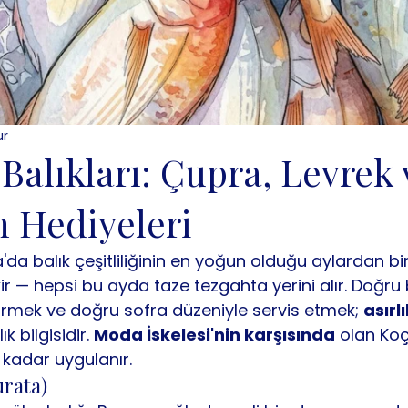
ur
alıkları: Çupra, Levrek 
 Hediyeleri
 balık çeşitliliğinin en yoğun olduğu aylardan biri
ir — hepsi bu ayda taze tezgahta yerini alır. Doğru b
rmek ve doğru sofra düzeniyle servis etmek; 
asırlı
lık bilgisidir. 
Moda İskelesi'nin karşısında
 olan Koç
kadar uygulanır.
urata)