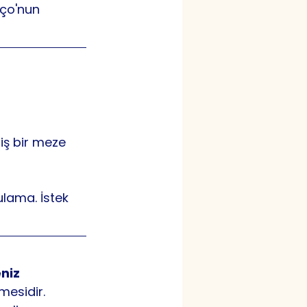
oço'nun 
iş bir meze 
ulama. İstek 
niz 
mesidir. 