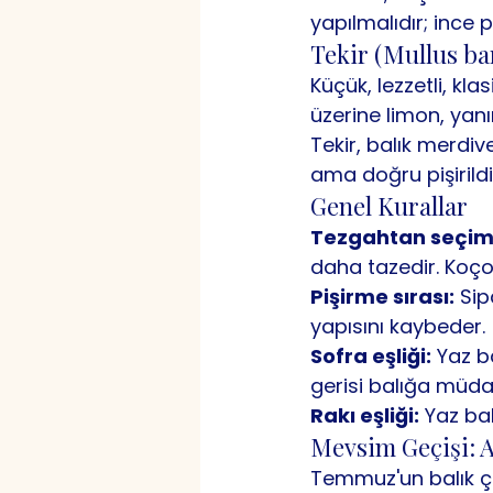
yapılmalıdır; ince p
Tekir (Mullus ba
Küçük, lezzetli, kla
üzerine limon, yan
Tekir, balık merdive
ama doğru pişirild
Genel Kurallar
Tezgahtan seçim
daha tazedir. Koço
Pişirme sırası:
 Sip
yapısını kaybeder.
Sofra eşliği:
 Yaz b
gerisi balığa müd
Rakı eşliği:
 Yaz bal
Mevsim Geçişi: 
Temmuz'un balık çeş