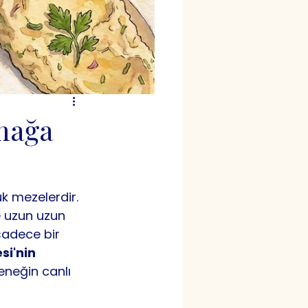
amağa
k mezelerdir. 
de uzun uzun 
adece bir 
si'nin 
leneğin canlı 