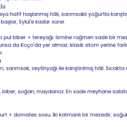
tlu
a hafif haşlanmış hâli, sarımsaklı yoğurtla karıştırı
aşlar, Eylül'e kadar sürer.
 pul biber + tereyağı. İsmine rağmen sade bir meze
sa da Koço'da yer almaz; klasik atom yerine farkl
r.
ı
n, sarımsak, zeytinyağı ile karıştırılmış hâli. Sıcakt
, biber, soğan, maydanoz. En sade meyhane salatas
urt + domates sosu. İki katmanlı bir mezedir; soğu