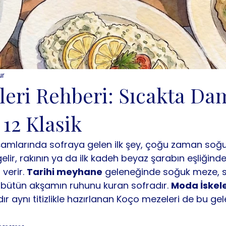
ur
leri Rehberi: Sıcakta D
 12 Klasik
şamlarında sofraya gelen ilk şey, çoğu zaman soğu
i gelir, rakının ya da ilk kadeh beyaz şarabın eşliğin
verir. 
Tarihi meyhane
 geleneğinde soğuk meze, s
; bütün akşamın ruhunu kuran sofradır. 
Moda İskele
rdır aynı titizlikle hazırlanan Koço mezeleri de bu ge