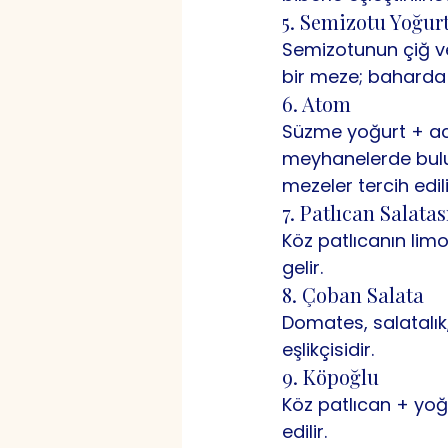
5. Semizotu Yoğur
Semizotunun çiğ vey
bir meze; baharda b
6. Atom
Süzme yoğurt + acı
meyhanelerde bulun
mezeler tercih edili
7. Patlıcan Salatas
Köz patlıcanın limo
gelir.
8. Çoban Salata
Domates, salatalık
eşlikçisidir.
9. Köpoğlu
Köz patlıcan + yoğ
edilir.