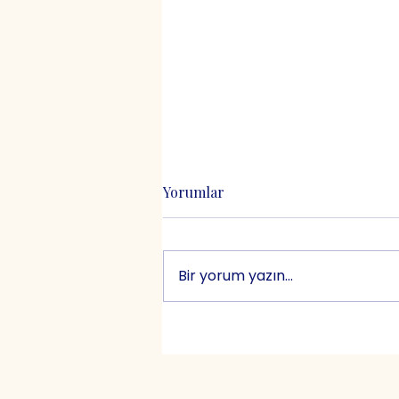
Kalamar Tava: Basit Görünen
Yorumlar
Zor Yemek
Kalamar tava neden basit
değildir? Doğru kalamar,
Bir yorum yazın...
doğru un, doğru yağ ve doğru
zamanlama — Koço
mutfağından bir lezzet
rehberi.