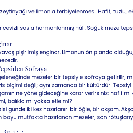
zeytinyağı ve limonla terbiyelenmesi. Hafif, tuzlu, e
cevizli sosla harmanlanmış hâli. Soğuk meze tepsi
ginar
yavaş pişirilmiş enginar. Limonun ön planda olduğu
mezedir.
Tepsiden Sofraya
geleneğinde mezeler bir tepsiyle sofraya getirilir, m
is biçimi değil; aynı zamanda bir kültürdür. Tepsiyi 
mın ne yöne gideceğine karar verirsiniz: hafif mi a
, balıkla mı yoksa etle mi?
i günde iki kez hazırlanır: bir öğle, bir akşam. Akş
ün boyu mutfakta hazırlanan mezeler, son rötuşlarıy