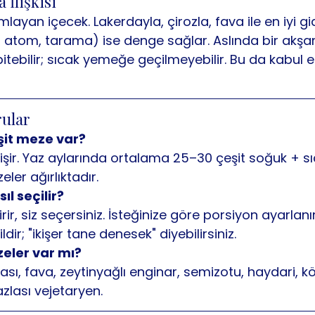
 İlişkisi
ayan içecek. Lakerdayla, çirozla, fava ile en iyi gid
 atom, tarama) ise denge sağlar. Aslında bir akş
tebilir; sıcak yemeğe geçilmeyebilir. Bu da kabul edi
rular
şit meze var?
şir. Yaz aylarında ortalama 25–30 çeşit soğuk + s
ler ağırlıktadır.
ıl seçilir?
ir, siz seçersiniz. İsteğinize göre porsiyon ayarlanır
ir; "ikişer tane denesek" diyebilirsiniz.
eler var mı?
tası, fava, zeytinyağlı enginar, semizotu, haydari, 
zlası vejetaryen.