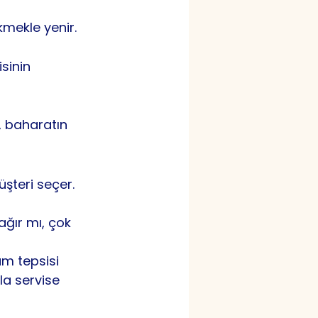
kmekle yenir.
sinin 
, baharatın 
üşteri seçer. 
ğır mı, çok 
am tepsisi 
la servise 