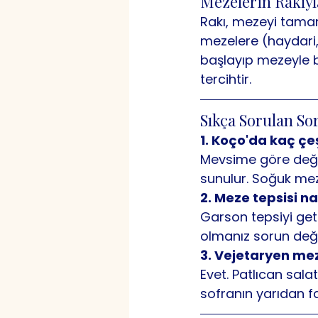
Mezelerin Rakıyla
Rakı, mezeyi tamaml
mezelere (haydari,
başlayıp mezeyle bi
tercihtir.
Sıkça Sorulan So
1. Koço'da kaç çe
Mevsime göre deği
sunulur. Soğuk meze
2. Meze tepsisi nas
Garson tepsiyi getir
olmanız sorun değild
3. Vejetaryen mez
Evet. Patlıcan sala
sofranın yarıdan fa