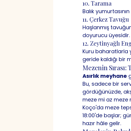
10. Tarama
Balık yumurtasının 
11. Çerkez Tavuğu
Haşlanmış tavuğun 
doyurucu üyesidir.
12. Zeytinyağlı En
Kuru baharatlarla 
geride kaldığı bir 
Mezenin Sırası: 
Asırlık meyhane
 
Bu, sadece bir serv
gördüğünüzde, akşa
meze mi az meze mi
Koço'da meze tepsis
18:00'de başlar; g
hazır hâle gelir.