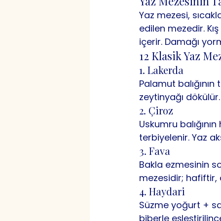
Yaz Mezesinin T
Yaz mezesi, sıcakla
edilen mezedir. Kı
içerir. Damağı yorm
12 Klasik Yaz Me
1. Lakerda
Palamut balığının t
zeytinyağı dökülür.
2. Çiroz
Uskumru balığının 
terbiyelenir. Yaz 
3. Fava
Bakla ezmesinin so
mezesidir; hafiftir
4. Haydari
Süzme yoğurt + sarı
biberle eşleştirilinc