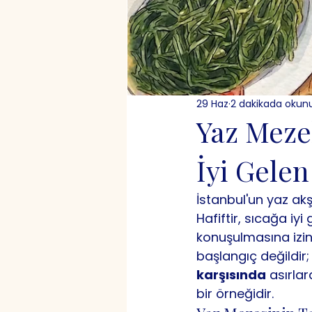
29 Haz
2 dakikada okun
Yaz Meze
İyi Gelen
İstanbul'un yaz ak
Hafiftir, sıcağa iy
konuşulmasına izin 
başlangıç değildir
karşısında
 asırla
bir örneğidir.