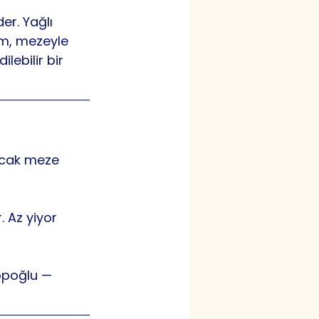
er. Yağlı 
am, mezeyle 
lebilir bir 
ıcak meze 
. Az yiyor 
köpoğlu — 