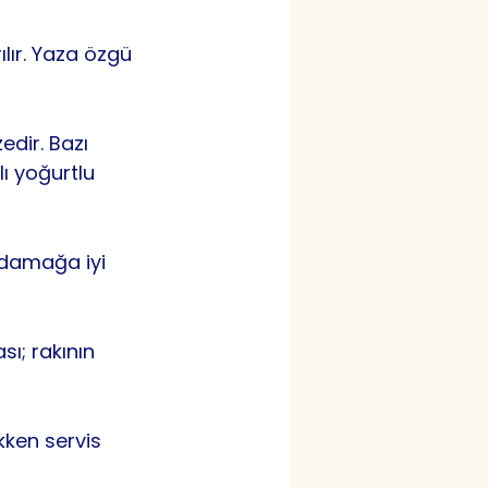
lır. Yaza özgü 
dir. Bazı 
ı yoğurtlu 
a damağa iyi 
ı; rakının 
kken servis 