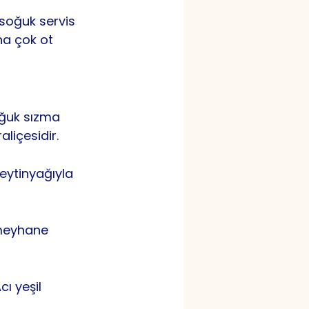
 soğuk servis 
ha çok ot 
oğuk sızma 
aliçesidir.
eytinyağıyla 
 meyhane 
ı yeşil 