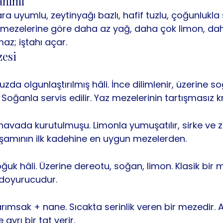
anımı
ra uyumlu, zeytinyağı bazlı, hafif tuzlu, çoğunlukla
ş mezelerine göre daha az yağ, daha çok limon, da
az; iştahı açar.
zesi
uzda olgunlaştırılmış hâli. İnce dilimlenir, üzerine s
 Soğanla servis edilir. Yaz mezelerinin tartışmasız kr
havada kurutulmuşu. Limonla yumuşatılır, sirke ve z
akşamının ilk kadehine en uygun mezelerden.
ğuk hâli. Üzerine dereotu, soğan, limon. Klasik bir
, doyurucudur.
msak + nane. Sıcakta serinlik veren bir mezedir. Ac
e ayrı bir tat verir.