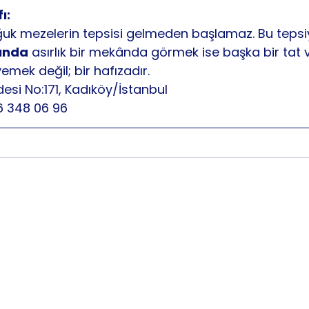
ı:
ğuk mezelerin tepsisi gelmeden başlamaz. Bu tepsiy
sında
 asırlık bir mekânda görmek ise başka bir tat v
mek değil; bir hafızadır.
si No:171, Kadıköy/İstanbul
6 348 06 96