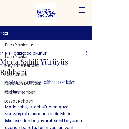
Yazı
Tüm Yazılar
14 Nis
1 dakikada okunur
Tüm Yazılar
Moda Sahili Yürüyüş
Meyhane Rehberi
Rehberi
Rakı Kültürü
Moda Sahili Yürüyüş Rehberi: İskeleden 
Koço'nun Dünyası
Meyhaneye
Kadıköy Rehberi
Lezzet Rehberi
Moda sahili, İstanbul'un en güzel 
yürüyüş rotalarından biridir. Moda 
İskelesi'nden başlayarak sahil boyunca 
uzanan bu rota, tarihi yapılar, yeşil 