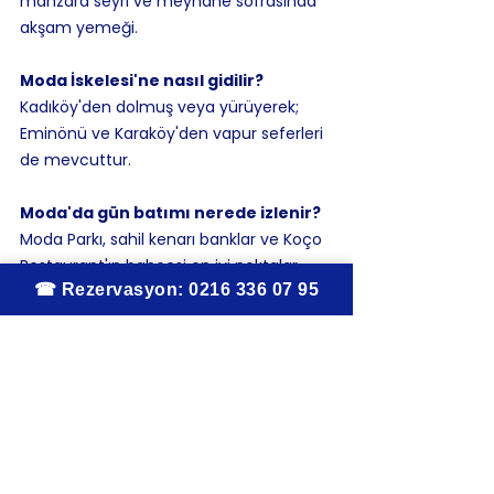
manzara seyri ve meyhane sofrasında 
akşam yemeği.
Moda İskelesi'ne nasıl gidilir?
Kadıköy'den dolmuş veya yürüyerek; 
Eminönü ve Karaköy'den vapur seferleri 
de mevcuttur.
Moda'da gün batımı nerede izlenir?
Moda Parkı, sahil kenarı banklar ve Koço 
Restaurant'ın bahçesi en iyi noktalar 
arasındadır.
Moda sahilinde yemek nerede 
yenir?
Koço Restaurant, Moda İskelesi 
karşısında deniz manzaralı meyhane 
sofrasıyla en köklü seçenektir.
Koço Restaurant
Kadıköy Moda