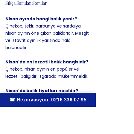
Sıkça Sorulan Sorular
Nisan ayında hangi balık yenir?
Çinekop, tekir, barbunya ve sardalya 
nisan ayının öne çıkan balıklarıdır. Mezgit 
ve istavrit ayın ilk yarısında hâlâ 
bulunabilir.
Nisan'da en lezzetli balık hangisidir?
Çinekop, nisan ayının en popüler ve 
lezzetli balığıdır. Izgarada mükemmeldir.
Nisan'da balık fiyatları nasıldır?
İlkbahar balıkları genellikle kış balıklarına 
göre daha uygun fiyatlıdır. Çinekop ve 
sardalya en ekonomik seçeneklerdir.
Meyhanede nisan ayında ne sipariş 
etmeliyim?