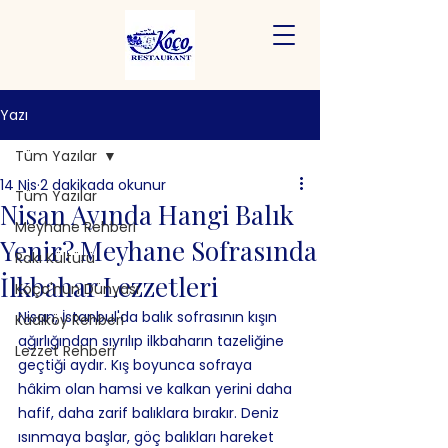
Yazı
Tüm Yazılar
14 Nis
2 dakikada okunur
Tüm Yazılar
Nisan Ayında Hangi Balık
Meyhane Rehberi
Yenir? Meyhane Sofrasında
Rakı Kültürü
İlkbahar Lezzetleri
Koço'nun Dünyası
Nisan, İstanbul'da balık sofrasının kışın 
Kadıköy Rehberi
ağırlığından sıyrılıp ilkbaharın tazeliğine 
Lezzet Rehberi
geçtiği aydır. Kış boyunca sofraya 
hâkim olan hamsi ve kalkan yerini daha 
hafif, daha zarif balıklara bırakır. Deniz 
ısınmaya başlar, göç balıkları hareket 