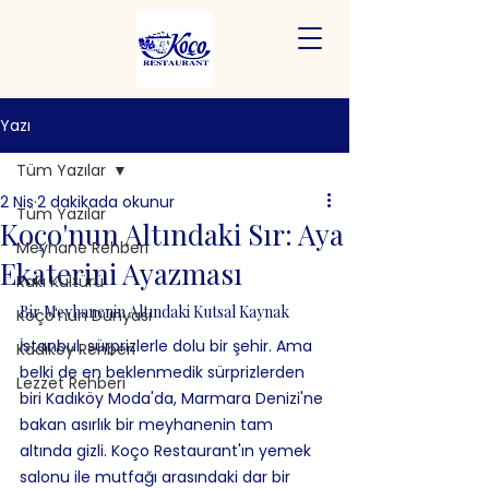
Yazı
Tüm Yazılar
2 Nis
2 dakikada okunur
Tüm Yazılar
Koço'nun Altındaki Sır: Aya
Meyhane Rehberi
Ekaterini Ayazması
Rakı Kültürü
Bir Meyhanenin Altındaki Kutsal Kaynak
Koço'nun Dünyası
İstanbul, sürprizlerle dolu bir şehir. Ama 
Kadıköy Rehberi
belki de en beklenmedik sürprizlerden 
Lezzet Rehberi
biri Kadıköy Moda'da, Marmara Denizi'ne 
bakan asırlık bir meyhanenin tam 
altında gizli. Koço Restaurant'ın yemek 
salonu ile mutfağı arasındaki dar bir 