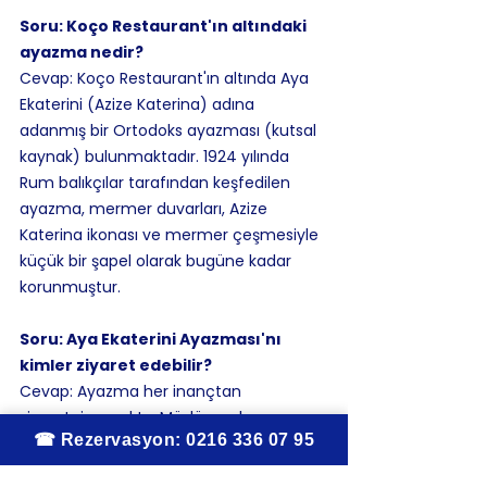
Soru: Koço Restaurant'ın altındaki 
ayazma nedir?
Cevap: Koço Restaurant'ın altında Aya 
Ekaterini (Azize Katerina) adına 
adanmış bir Ortodoks ayazması (kutsal 
kaynak) bulunmaktadır. 1924 yılında 
Rum balıkçılar tarafından keşfedilen 
ayazma, mermer duvarları, Azize 
Katerina ikonası ve mermer çeşmesiyle 
küçük bir şapel olarak bugüne kadar 
korunmuştur.
Soru: Aya Ekaterini Ayazması'nı 
kimler ziyaret edebilir?
Cevap: Ayazma her inançtan 
ziyaretçiye açıktır. Müslümanlar, 
Hristiyanlar ve diğer inançlardan 
insanlar mum yakıp dilek tutabilir. Her 